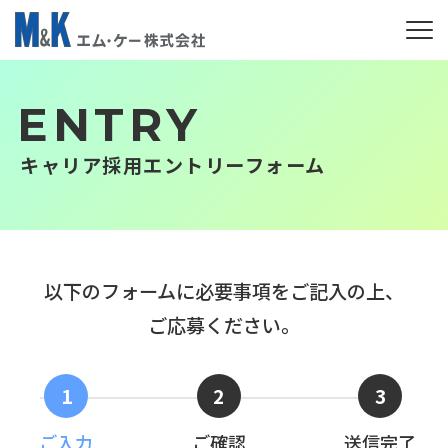
ME
N
キ
U
ャ
ENTRY
リ
キャリア採用エントリーフォーム
ア
採
用
エ
以下のフォームに必要事項をご記入の上、
ン
ご応募ください。
ト
リ
ー
1
2
3
フ
ご入力
ご確認
送信完了