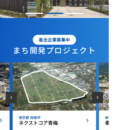
進出企業募集中
まち開発プロジェクト
東京都 青梅市
神奈川県 秦野
ネクストコア青梅
秦野丹沢テ