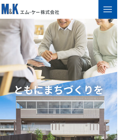
エ
ム
・
ケ
ー
株
式
会
と
も
に
ま
ち
づ
く
り
を
社