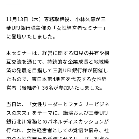
し
ま
し
11月13日（木）専務取締役、小林久恵が三
た
菱UFJ銀行様主催の「女性経営者セミナー」
に登壇いたしました。
本セミナーは、経営に関する知見の共有や相
互交流を通じて、持続的な企業成長と地域経
済の発展を目指して三菱UFJ銀行様が開催し
たもので、東日本第4地区を代表する女性経
営者（後継者）36名が参加いたしました。
当日は、「女性リーダーとファミリービジネ
スの未来」をテーマに、講演および三菱UFJ
銀行北川常務とのパネルディスカッションが
行われ、女性経営者としての覚悟や悩み、社
内の女性従業員を活躍させるリーダー視点な