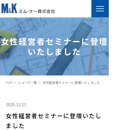
女
性
経
女性経営者セミナーに登壇
営
いたしました
者
セ
ミ
ナ
TOP
ニュース一覧
女性経営者セミナーに登壇いたしました
ー
に
登
2025.12.23
壇
女性経営者セミナーに登壇いたし
い
た
ました