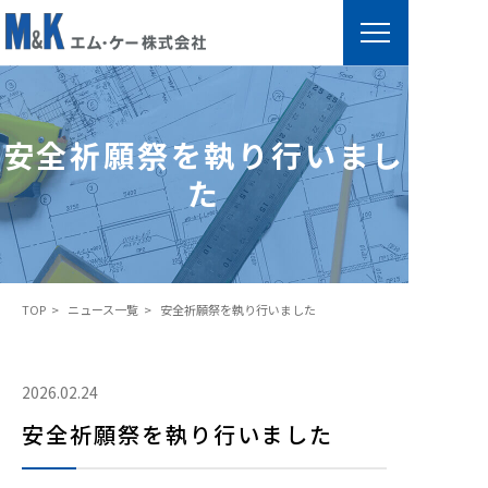
安
全
祈
安全祈願祭を執り行いまし
願
た
祭
を
執
り
TOP
ニュース一覧
安全祈願祭を執り行いました
行
い
ま
2026.02.24
し
安全祈願祭を執り行いました
た