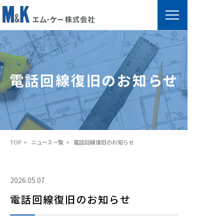
電
話
回
電話回線復旧のお知らせ
線
復
旧
の
お
TOP
ニュース一覧
電話回線復旧のお知らせ
知
ら
せ
2026.05.07
電話回線復旧のお知らせ