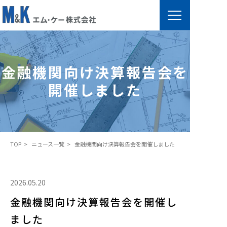
金
融
機
金融機関向け決算報告会を
関
開催しました
向
け
決
算
TOP
ニュース一覧
金融機関向け決算報告会を開催しました
報
告
会
2026.05.20
を
金融機関向け決算報告会を開催し
開
催
ました