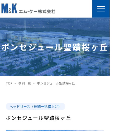
ボ
ン
セ
ボンセジュール聖蹟桜ヶ丘
ジ
ュ
ー
ル
聖
TOP
事例一覧
ボンセジュール聖蹟桜ヶ丘
蹟
桜
ヶ
ヘッドリース（長期一括借上げ）
丘
ボンセジュール聖蹟桜ヶ丘