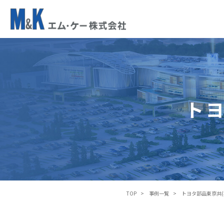
ト
ヨ
タ
部
品
東
トヨ
京
共
(
株
)
国
立
営
TOP
事例一覧
トヨタ部品東京共(
業
所