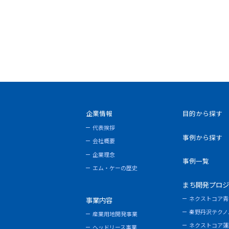
企業情報
目的から探す
代表挨拶
事例から探す
会社概要
企業理念
事例一覧
エム・ケーの歴史
まち開発プロジ
ネクストコア青
事業内容
秦野丹沢テクノ
産業用地開発事業
ネクストコア蓮
ヘッドリース事業