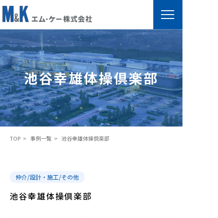
池
谷
幸
池谷幸雄体操倶楽部
雄
体
操
倶
楽
TOP
事例一覧
池谷幸雄体操倶楽部
部
仲介/設計・施工/その他
池谷幸雄体操倶楽部