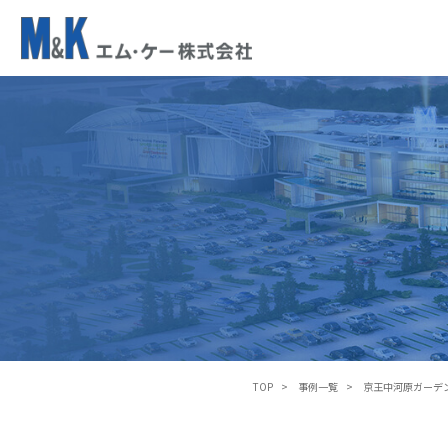
京
王
中
河
原
ガ
ー
デ
ン
TOP
事例一覧
京王中河原ガーデ