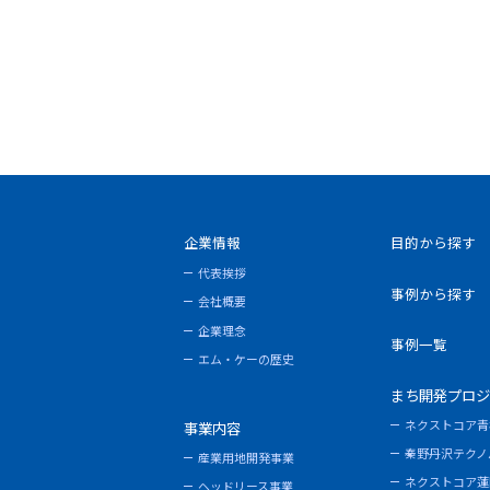
企業情報
目的から探す
代表挨拶
事例から探す
会社概要
企業理念
事例一覧
エム・ケーの歴史
まち開発プロジ
ネクストコア青
事業内容
秦野丹沢テクノ
産業用地開発事業
ネクストコア蓮
ヘッドリース事業