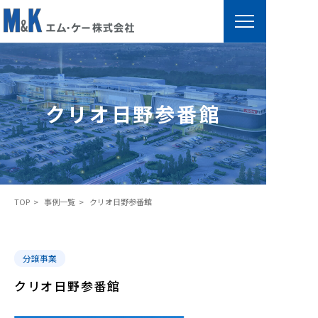
ク
リ
オ
クリオ日野参番館
日
野
参
番
館
TOP
事例一覧
クリオ日野参番館
分譲事業
クリオ日野参番館