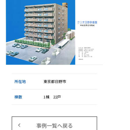
所在地
東京都日野市
棟数
1棟 22戸
事例一覧へ戻る