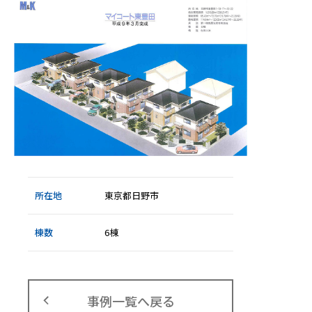
所在地
東京都日野市
棟数
6棟
事例一覧へ戻る