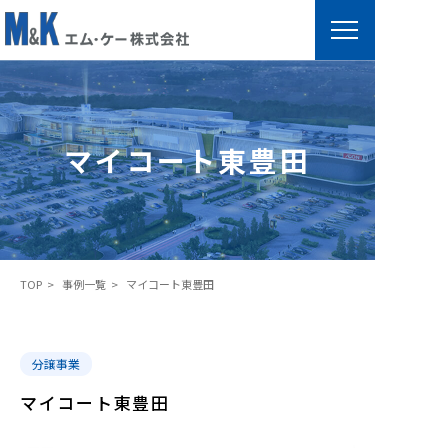
マ
イ
コ
マイコート東豊田
ー
ト
東
豊
田
TOP
事例一覧
マイコート東豊田
分譲事業
マイコート東豊田