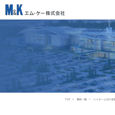
ハ
イ
ホ
ー
ム
立
川
参
番
館
TOP
事例一覧
ハイホーム立川参