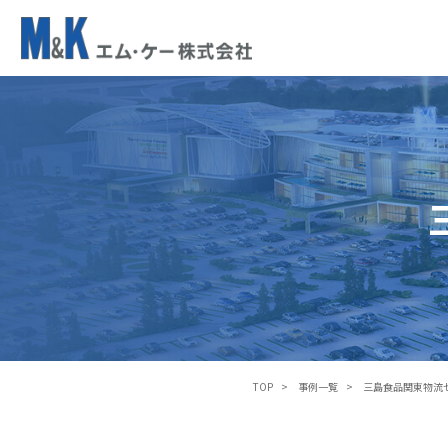
三
島
食
品
関
東
物
流
セ
ン
タ
ー
TOP
事例一覧
三島食品関東物流