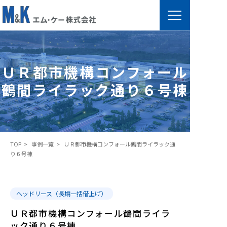
Ｕ
Ｒ
都
ＵＲ都市機構コンフォール
市
鶴間ライラック通り６号棟
機
構
コ
ン
TOP
事例一覧
ＵＲ都市機構コンフォール鶴間ライラック通
フ
り６号棟
ォ
ー
ル
ヘッドリース（長期一括借上げ）
鶴
ＵＲ都市機構コンフォール鶴間ライラ
間
ック通り６号棟