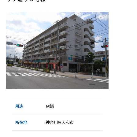
ラ
イ
ラ
ッ
ク
通
り
６
号
棟
用途
店舗
所在地
神奈川県大和市