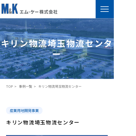
キ
リ
ン
キリン物流埼玉物流センタ
物
ー
流
埼
玉
物
TOP
事例一覧
キリン物流埼玉物流センター
流
セ
ン
産業用地開発事業
タ
ー
キリン物流埼玉物流センター