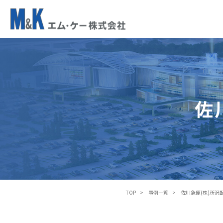
佐
川
急
便
(
株
佐
)
所
沢
配
送
セ
ン
タ
TOP
事例一覧
佐川急便(株)所沢
ー