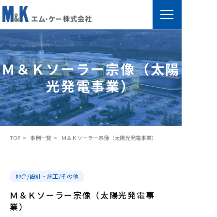
Ｍ
＆
Ｋ
Ｍ＆Ｋソーラー宗像（太陽
ソ
光発電事業）
ー
ラ
ー
宗
TOP
事例一覧
Ｍ＆Ｋソーラー宗像（太陽光発電事業）
像
（
太
仲介/設計・施工/その他
陽
光
Ｍ＆Ｋソーラー宗像（太陽光発電事
発
業）