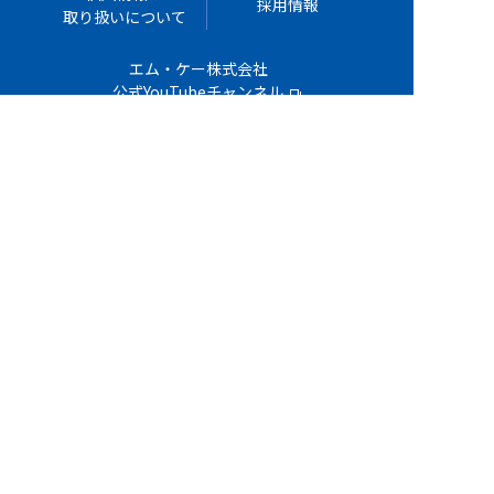
採用情報
取り扱いについて
エム・ケー株式会社
公式YouTubeチャンネル
お問い合わせ
TEL : 042-589-0222
Copyright©2021 M＆K CO.,LTD ALL RIGHTS RESERVED.