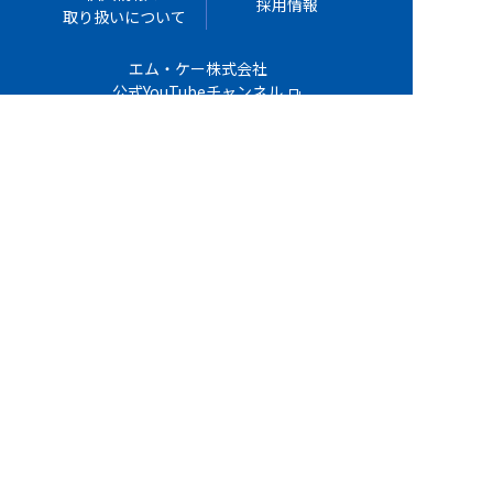
採用情報
取り扱いについて
エム・ケー株式会社
公式YouTubeチャンネル
お問い合わせ
TEL : 042-589-0222
Copyright©2021 M＆K CO.,LTD ALL RIGHTS RESERVED.