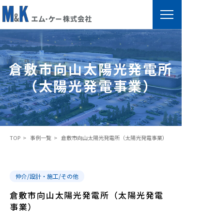
倉
敷
市
倉敷市向山太陽光発電所
向
（太陽光発電事業）
山
太
陽
光
TOP
事例一覧
倉敷市向山太陽光発電所（太陽光発電事業）
発
電
所
仲介/設計・施工/その他
（
太
倉敷市向山太陽光発電所（太陽光発電
陽
事業）