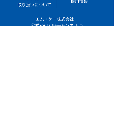
採用情報
取り扱いについて
エム・ケー株式会社
公式YouTubeチャンネル
お問い合わせ
TEL : 042-589-0222
Copyright©2021 M＆K CO.,LTD ALL RIGHTS RESERVED.