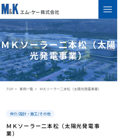
Ｍ
Ｋ
ソ
ＭＫソーラー二本松（太陽
ー
光発電事業）
ラ
ー
二
本
TOP
事例一覧
ＭＫソーラー二本松（太陽光発電事業）
松
（
太
仲介/設計・施工/その他
陽
光
ＭＫソーラー二本松（太陽光発電事
発
業）