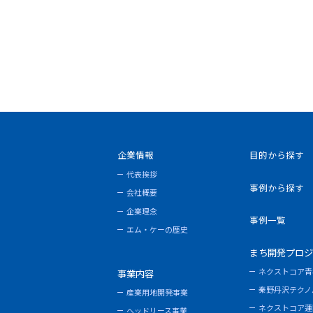
企業情報
目的から探す
代表挨拶
事例から探す
会社概要
企業理念
事例一覧
エム・ケーの歴史
まち開発プロジ
ネクストコア青
事業内容
秦野丹沢テクノ
産業用地開発事業
ネクストコア蓮
ヘッドリース事業