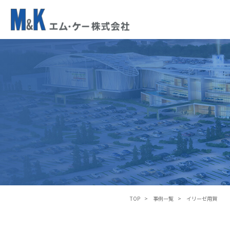
イ
リ
ー
ゼ
用
賀
TOP
事例一覧
イリーゼ用賀